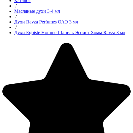
Каталог
/
Масляные духи 3-4 мл
/
Духи Ravza Perfumes ОАЭ 3 мл
/
Духи Egoiste Homme Шанель Эгоист Хомм Ravza 3 мл