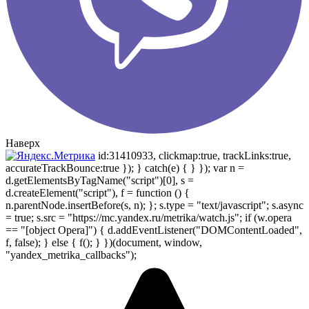
Наверх
id:31410933, clickmap:true, trackLinks:true,
accurateTrackBounce:true }); } catch(e) { } }); var n =
d.getElementsByTagName("script")[0], s =
d.createElement("script"), f = function () {
n.parentNode.insertBefore(s, n); }; s.type = "text/javascript"; s.async
= true; s.src = "https://mc.yandex.ru/metrika/watch.js"; if (w.opera
== "[object Opera]") { d.addEventListener("DOMContentLoaded",
f, false); } else { f(); } })(document, window,
"yandex_metrika_callbacks");