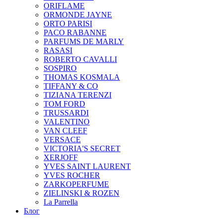
ORIFLAME
ORMONDE JAYNE
ORTO PARISI
PACO RABANNE
PARFUMS DE MARLY
RASASI
ROBERTO CAVALLI
SOSPIRO
THOMAS KOSMALA
TIFFANY & CO
TIZIANA TERENZI
TOM FORD
TRUSSARDI
VALENTINO
VAN CLEEF
VERSACE
VICTORIA'S SECRET
XERJOFF
YVES SAINT LAURENT
YVES ROCHER
ZARKOPERFUME
ZIELINSKI & ROZEN
La Parrella
Блог