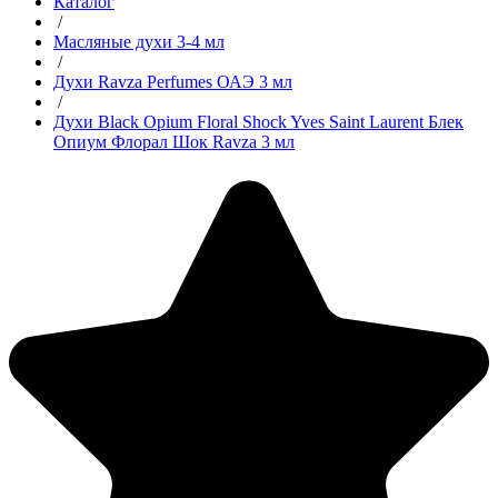
Каталог
/
Масляные духи 3-4 мл
/
Духи Ravza Perfumes ОАЭ 3 мл
/
Духи Black Opium Floral Shock Yves Saint Laurent Блек
Опиум Флорал Шок Ravza 3 мл