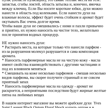
запястья, сгибы локтей, область затылка и, конечно, ямочка
между ключиц. Если Вы носите короткие юбки, духи можно
нанести в область под коленками. Если нанести духи на
влажные волосы, эффект будет очень стойким и аромат будет
окутывать Вас очень долгое время.
Чтобы ваши духи не смешивались с ними и пахли привычно
и приятно, их нужно наносить на чистое тело, желательно
после принятия водных процедур.
НЕ нужно наносить духи:
* Растирать места, на которые только что нанесли парфюм -
из-за разрушения молекул разрушается и сама композиция
аромата.
* Наносить парфюмерные масла не на чистую кожу - масла
имеют свойства взаимодействовать с другими частицами и
под их влиянием меняться
* Смешивать на коже несколько парфюмов - смешав несколько
видов парфюма, вы скорее получите странный и не совсем
приятный запах
* Наносить парфюмерные масла на одежду - аромат не
раскроется, а неприятными последствия будут жирные желтые
пятна на любимых вещах
В нашем интернет магазине вы можете арабские духи Yves
Saint Laurent Black Opium Floral Shock купить оптом и в