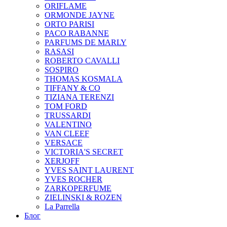
ORIFLAME
ORMONDE JAYNE
ORTO PARISI
PACO RABANNE
PARFUMS DE MARLY
RASASI
ROBERTO CAVALLI
SOSPIRO
THOMAS KOSMALA
TIFFANY & CO
TIZIANA TERENZI
TOM FORD
TRUSSARDI
VALENTINO
VAN CLEEF
VERSACE
VICTORIA'S SECRET
XERJOFF
YVES SAINT LAURENT
YVES ROCHER
ZARKOPERFUME
ZIELINSKI & ROZEN
La Parrella
Блог