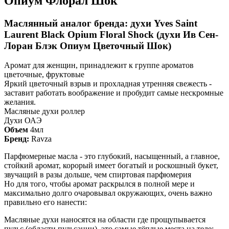
Опиум Флорал Шок
Маслянный аналог бренда: духи Yves Saint
Laurent Black Opium Floral Shock (духи Ив Сен-
Лоран Блэк Опиум Цветочный Шок)
Аромат для женщин, принадлежит к группе ароматов
цветочные, фруктовые
Яркий цветочный взрыв и прохладная утренняя свежесть -
заставит работать воображение и пробудит самые нескромные
желания.
Масляные духи роллер
Духи ОАЭ
Объем
4мл
Бренд:
Ravza
Парфюмерные масла - это глубокий, насыщенный, а главное,
стойкий аромат, корорый имеет богатый и роскошный букет,
звучащий в разы дольше, чем спиртовая парфюмерия
Но для того, чтобы аромат раскрылся в полной мере и
максимально долго очаровывал окружающих, очень важно
правильно его нанести:
Масляные духи наносятся на области где прощупывается
пульс (области пульсации), это самые тёплые места на теле: