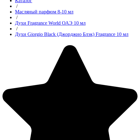
Каталог
/
Масляный парфюм 8-10 мл
/
Духи Fragrance World ОАЭ 10 мл
/
Духи Giorgio Black (Джорджио Блэк) Fragrance 10 мл