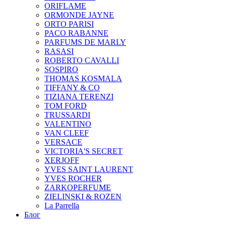
ORIFLAME
ORMONDE JAYNE
ORTO PARISI
PACO RABANNE
PARFUMS DE MARLY
RASASI
ROBERTO CAVALLI
SOSPIRO
THOMAS KOSMALA
TIFFANY & CO
TIZIANA TERENZI
TOM FORD
TRUSSARDI
VALENTINO
VAN CLEEF
VERSACE
VICTORIA'S SECRET
XERJOFF
YVES SAINT LAURENT
YVES ROCHER
ZARKOPERFUME
ZIELINSKI & ROZEN
La Parrella
Блог