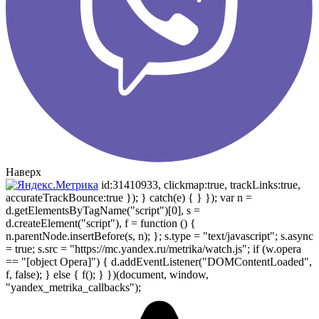
Наверх
id:31410933, clickmap:true, trackLinks:true,
accurateTrackBounce:true }); } catch(e) { } }); var n =
d.getElementsByTagName("script")[0], s =
d.createElement("script"), f = function () {
n.parentNode.insertBefore(s, n); }; s.type = "text/javascript"; s.async
= true; s.src = "https://mc.yandex.ru/metrika/watch.js"; if (w.opera
== "[object Opera]") { d.addEventListener("DOMContentLoaded",
f, false); } else { f(); } })(document, window,
"yandex_metrika_callbacks");