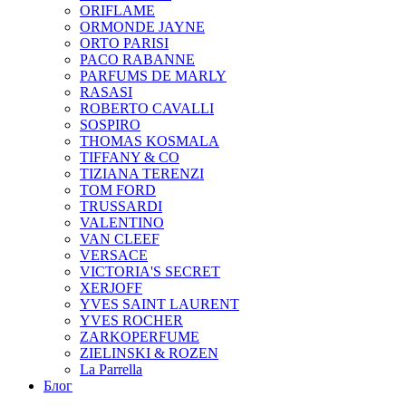
ORIFLAME
ORMONDE JAYNE
ORTO PARISI
PACO RABANNE
PARFUMS DE MARLY
RASASI
ROBERTO CAVALLI
SOSPIRO
THOMAS KOSMALA
TIFFANY & CO
TIZIANA TERENZI
TOM FORD
TRUSSARDI
VALENTINO
VAN CLEEF
VERSACE
VICTORIA'S SECRET
XERJOFF
YVES SAINT LAURENT
YVES ROCHER
ZARKOPERFUME
ZIELINSKI & ROZEN
La Parrella
Блог