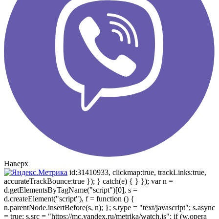
Наверх
id:31410933, clickmap:true, trackLinks:true,
accurateTrackBounce:true }); } catch(e) { } }); var n =
d.getElementsByTagName("script")[0], s =
d.createElement("script"), f = function () {
n.parentNode.insertBefore(s, n); }; s.type = "text/javascript"; s.async
= true; s.src = "https://mc.yandex.ru/metrika/watch.js"; if (w.opera