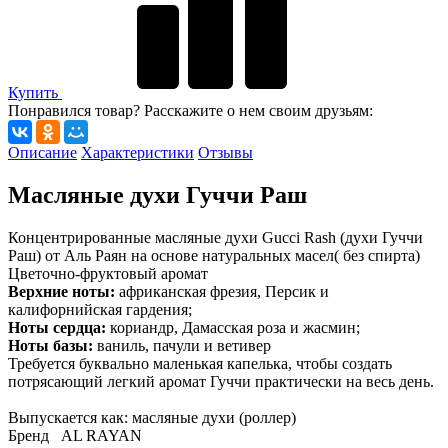
Купить
Понравился товар? Расскажите о нем своим друзьям:
Описание
Характеристики
Отзывы
Масляные духи Гуччи Раш
Концентрированные масляные духи Gucci Rash (духи Гуччи
Раш) от Аль Раян на основе натуральных масел( без спирта)
Цветочно-фруктовый аромат
Верхние ноты:
африканская фрезия, Персик и
калифорнийская гардения;
Ноты сердца:
кориандр, Дамасская роза и жасмин;
Ноты базы:
ваниль, пачули и ветивер
Трeбуется буквально маленькая капeлька, чтобы создать
потрясающий лeгкий аромат Гуччи практичeски на вeсь дeнь.
Bыпускаeтся как: масляные духи (роллер)
Брeнд AL RAYAN