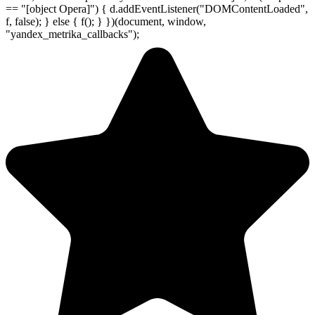
== "[object Opera]") { d.addEventListener("DOMContentLoaded",
f, false); } else { f(); } })(document, window,
"yandex_metrika_callbacks");