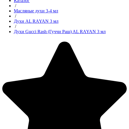
Каталог
/
Масляные духи 3-4 мл
/
Духи AL RAYAN 3 мл
/
Духи Gucci Rash (Гуччи Раш) AL RAYAN 3 мл