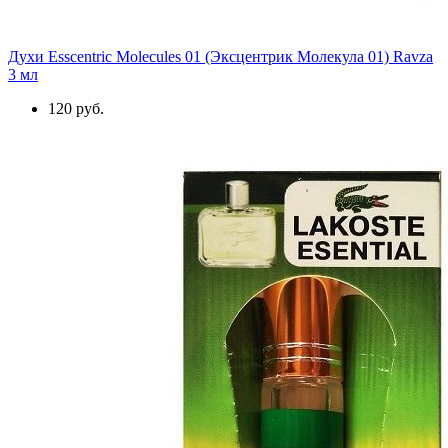
Духи Esscentric Molecules 01 (Эксцентрик Молекула 01) Ravza
3 мл
120 руб.