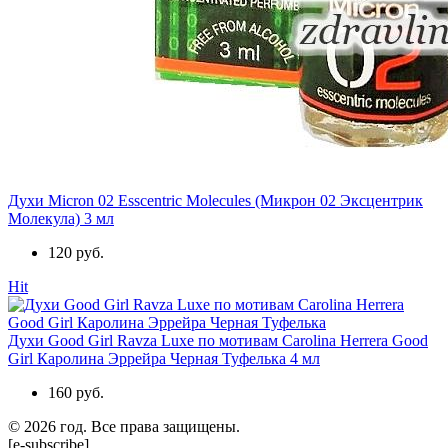
Духи Micron 02 Esscentric Molecules (Микрон 02 Эксцентрик
Молекула) 3 мл
120 руб.
Hit
Духи Good Girl Ravza Luxe по мотивам Carolina Herrera Good
Girl Каролина Эррейра Черная Туфелька 4 мл
160 руб.
© 2026 год. Все права защищены.
[e-subscribe]