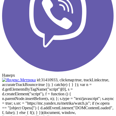
Наверх
id:31410933, clickmap:true, trackLinks:true,
accurateTrackBounce:true }); } catch(e) { } }); var n =
d.getElementsByTagName("script")[0], s =
d.createElement("script"), f = function () {
n.parentNode.insertBefore(s, n); }; s.type = "text/javascript"; s.async
= true; s.src = "https://mc.yandex.ru/metrika/watch.js"; if (w.opera
== "[object Opera]") { d.addEventListener("DOMContentLoaded",
f, false); } else { f(); } })(document, window,