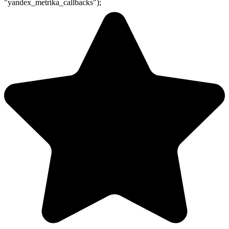
"yandex_metrika_callbacks");