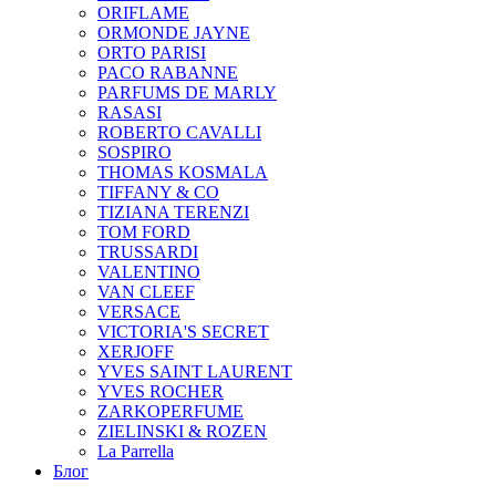
ORIFLAME
ORMONDE JAYNE
ORTO PARISI
PACO RABANNE
PARFUMS DE MARLY
RASASI
ROBERTO CAVALLI
SOSPIRO
THOMAS KOSMALA
TIFFANY & CO
TIZIANA TERENZI
TOM FORD
TRUSSARDI
VALENTINO
VAN CLEEF
VERSACE
VICTORIA'S SECRET
XERJOFF
YVES SAINT LAURENT
YVES ROCHER
ZARKOPERFUME
ZIELINSKI & ROZEN
La Parrella
Блог