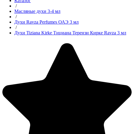
Каталог
/
Масляные духи 3-4 мл
/
Духи Ravza Perfumes ОАЭ 3 мл
/
Духи Tiziana Kirke Тициана Терензи Кирке Ravza 3 мл