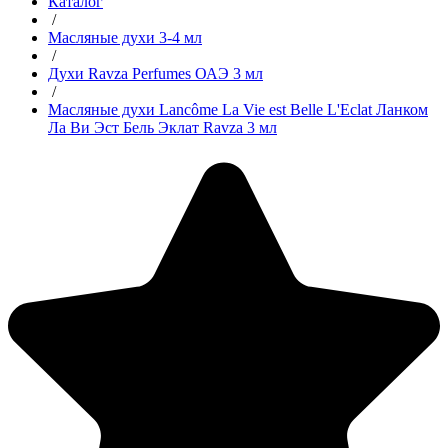
Каталог
/
Масляные духи 3-4 мл
/
Духи Ravza Perfumes ОАЭ 3 мл
/
Масляные духи Lancôme La Vie est Belle L'Eclat Ланком
Ла Ви Эст Бель Эклат Ravza 3 мл