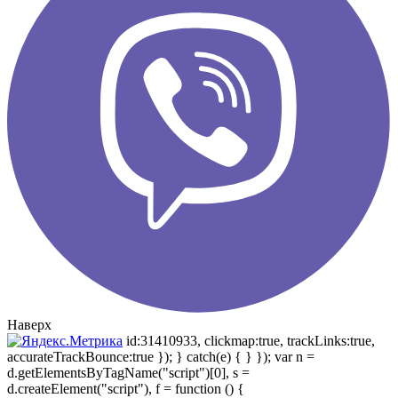
Наверх
id:31410933, clickmap:true, trackLinks:true,
accurateTrackBounce:true }); } catch(e) { } }); var n =
d.getElementsByTagName("script")[0], s =
d.createElement("script"), f = function () {