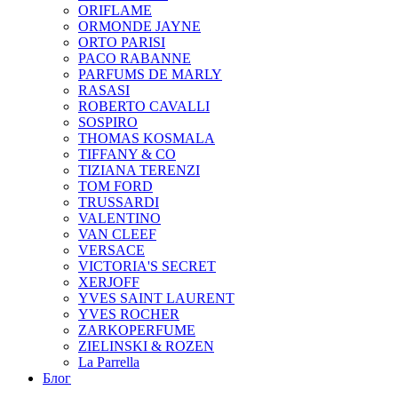
ORIFLAME
ORMONDE JAYNE
ORTO PARISI
PACO RABANNE
PARFUMS DE MARLY
RASASI
ROBERTO CAVALLI
SOSPIRO
THOMAS KOSMALA
TIFFANY & CO
TIZIANA TERENZI
TOM FORD
TRUSSARDI
VALENTINO
VAN CLEEF
VERSACE
VICTORIA'S SECRET
XERJOFF
YVES SAINT LAURENT
YVES ROCHER
ZARKOPERFUME
ZIELINSKI & ROZEN
La Parrella
Блог