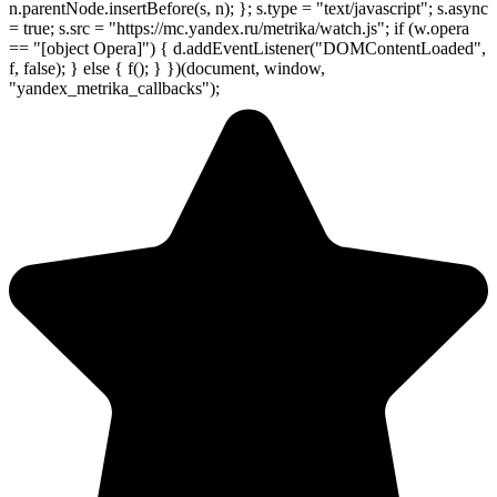
n.parentNode.insertBefore(s, n); }; s.type = "text/javascript"; s.async
= true; s.src = "https://mc.yandex.ru/metrika/watch.js"; if (w.opera
== "[object Opera]") { d.addEventListener("DOMContentLoaded",
f, false); } else { f(); } })(document, window,
"yandex_metrika_callbacks");