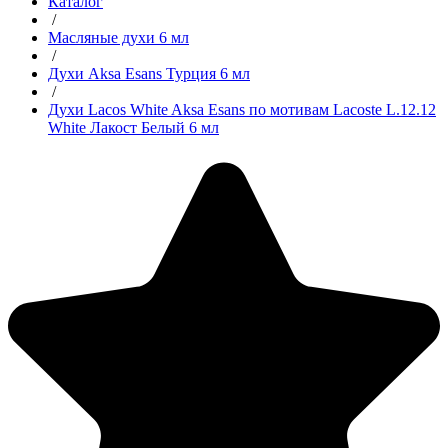
Каталог
/
Масляные духи 6 мл
/
Духи Aksa Esans Турция 6 мл
/
Духи Lacos White Aksa Esans по мотивам Lacoste L.12.12
White Лакост Белый 6 мл