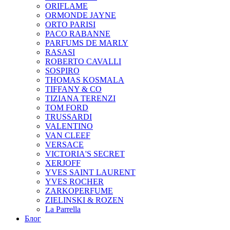
ORIFLAME
ORMONDE JAYNE
ORTO PARISI
PACO RABANNE
PARFUMS DE MARLY
RASASI
ROBERTO CAVALLI
SOSPIRO
THOMAS KOSMALA
TIFFANY & CO
TIZIANA TERENZI
TOM FORD
TRUSSARDI
VALENTINO
VAN CLEEF
VERSACE
VICTORIA'S SECRET
XERJOFF
YVES SAINT LAURENT
YVES ROCHER
ZARKOPERFUME
ZIELINSKI & ROZEN
La Parrella
Блог