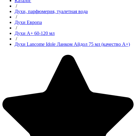
Каталог
/
Духи, парфюмерия, туалетная вода
/
Духи Европа
/
Духи А+ 60-120 мл
/
Духи Lancome Idole Ланком Айдол 75 мл (качество А+)