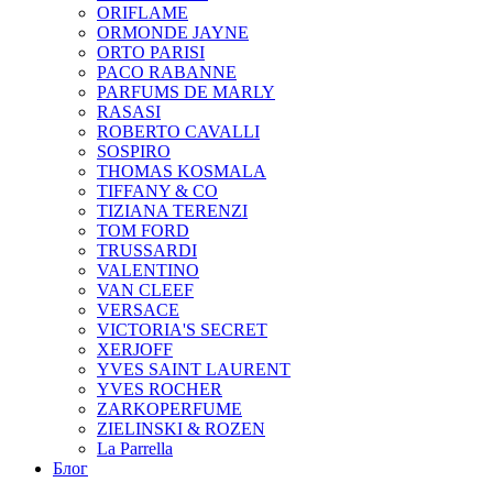
ORIFLAME
ORMONDE JAYNE
ORTO PARISI
PACO RABANNE
PARFUMS DE MARLY
RASASI
ROBERTO CAVALLI
SOSPIRO
THOMAS KOSMALA
TIFFANY & CO
TIZIANA TERENZI
TOM FORD
TRUSSARDI
VALENTINO
VAN CLEEF
VERSACE
VICTORIA'S SECRET
XERJOFF
YVES SAINT LAURENT
YVES ROCHER
ZARKOPERFUME
ZIELINSKI & ROZEN
La Parrella
Блог