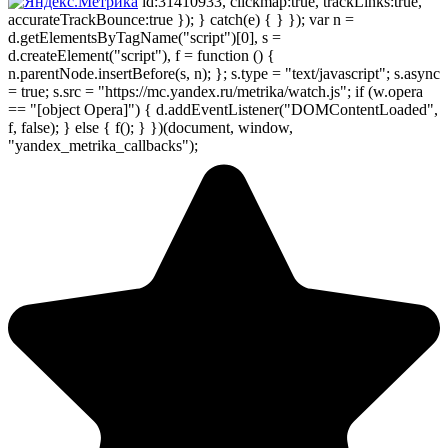
id:31410933, clickmap:true, trackLinks:true,
accurateTrackBounce:true }); } catch(e) { } }); var n =
d.getElementsByTagName("script")[0], s =
d.createElement("script"), f = function () {
n.parentNode.insertBefore(s, n); }; s.type = "text/javascript"; s.async
= true; s.src = "https://mc.yandex.ru/metrika/watch.js"; if (w.opera
== "[object Opera]") { d.addEventListener("DOMContentLoaded",
f, false); } else { f(); } })(document, window,
"yandex_metrika_callbacks");