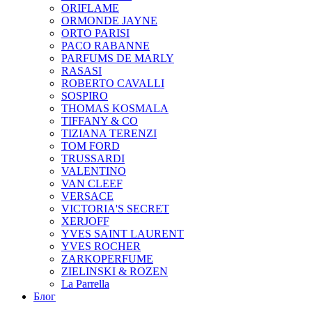
ORIFLAME
ORMONDE JAYNE
ORTO PARISI
PACO RABANNE
PARFUMS DE MARLY
RASASI
ROBERTO CAVALLI
SOSPIRO
THOMAS KOSMALA
TIFFANY & CO
TIZIANA TERENZI
TOM FORD
TRUSSARDI
VALENTINO
VAN CLEEF
VERSACE
VICTORIA'S SECRET
XERJOFF
YVES SAINT LAURENT
YVES ROCHER
ZARKOPERFUME
ZIELINSKI & ROZEN
La Parrella
Блог