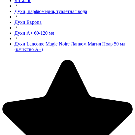
Каталог
/
Духи, парфюмерия, туалетная вода
/
Духи Европа
/
Духи А+ 60-120 мл
/
Духи Lancome Magie Noire Ланком Магия Ноар 50 мл
(качество А+)