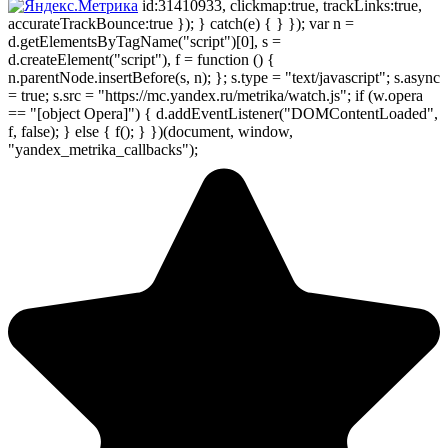
id:31410933, clickmap:true, trackLinks:true,
accurateTrackBounce:true }); } catch(e) { } }); var n =
d.getElementsByTagName("script")[0], s =
d.createElement("script"), f = function () {
n.parentNode.insertBefore(s, n); }; s.type = "text/javascript"; s.async
= true; s.src = "https://mc.yandex.ru/metrika/watch.js"; if (w.opera
== "[object Opera]") { d.addEventListener("DOMContentLoaded",
f, false); } else { f(); } })(document, window,
"yandex_metrika_callbacks");