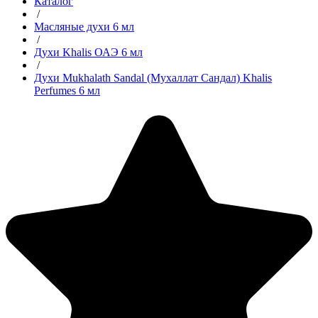
Каталог
/
Масляные духи 6 мл
/
Духи Khalis ОАЭ 6 мл
/
Духи Mukhalath Sandal (Мухаллат Сандал) Khalis
Perfumes 6 мл