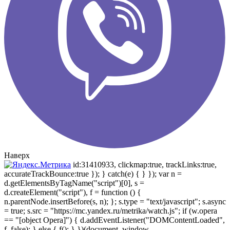
Наверх
id:31410933, clickmap:true, trackLinks:true,
accurateTrackBounce:true }); } catch(e) { } }); var n =
d.getElementsByTagName("script")[0], s =
d.createElement("script"), f = function () {
n.parentNode.insertBefore(s, n); }; s.type = "text/javascript"; s.async
= true; s.src = "https://mc.yandex.ru/metrika/watch.js"; if (w.opera
== "[object Opera]") { d.addEventListener("DOMContentLoaded",
f, false); } else { f(); } })(document, window,