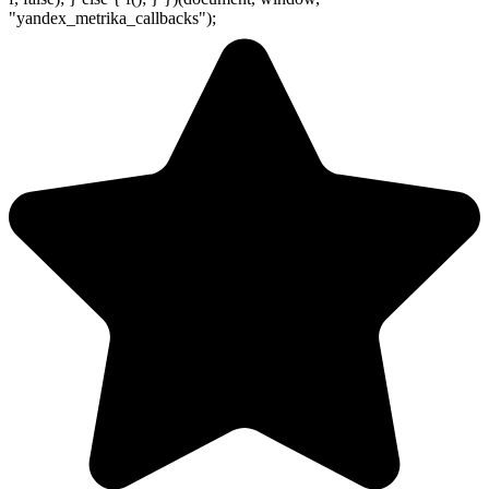
"yandex_metrika_callbacks");