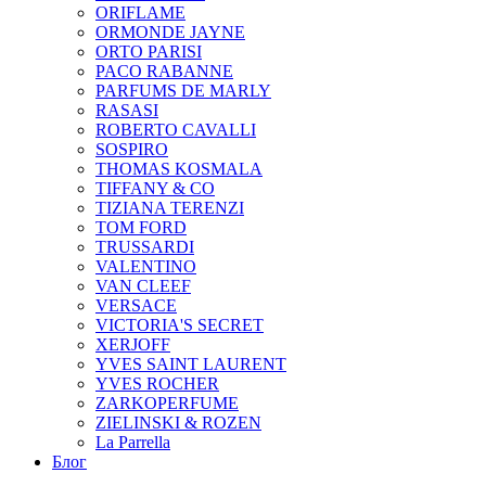
ORIFLAME
ORMONDE JAYNE
ORTO PARISI
PACO RABANNE
PARFUMS DE MARLY
RASASI
ROBERTO CAVALLI
SOSPIRO
THOMAS KOSMALA
TIFFANY & CO
TIZIANA TERENZI
TOM FORD
TRUSSARDI
VALENTINO
VAN CLEEF
VERSACE
VICTORIA'S SECRET
XERJOFF
YVES SAINT LAURENT
YVES ROCHER
ZARKOPERFUME
ZIELINSKI & ROZEN
La Parrella
Блог