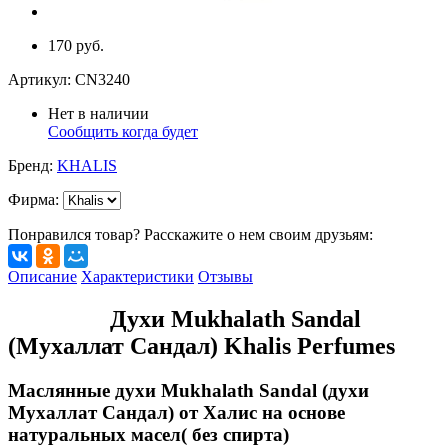
170 руб.
Артикул:
CN3240
Нет в наличии
Сообщить когда будет
Бренд:
KHALIS
Фирма
:
Понравился товар? Расскажите о нем своим друзьям:
Описание
Характеристики
Отзывы
Духи Mukhalath Sandal
(Мухаллат Сандал) Khalis Perfumes
Маслянные духи Mukhalath Sandal (духи
Мухаллат Сандал) от Халис на основе
натуральных масел( без спирта)