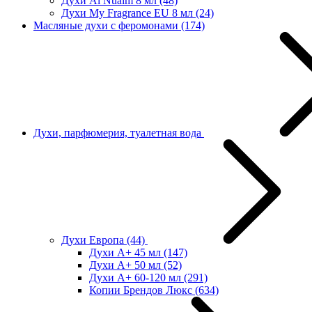
Духи Al Nuaim 8 мл
(48)
Духи My Fragrance EU 8 мл
(24)
Масляные духи с феромонами
(174)
Духи, парфюмерия, туалетная вода
Духи Европа
(44)
Духи А+ 45 мл
(147)
Духи А+ 50 мл
(52)
Духи А+ 60-120 мл
(291)
Копии Брендов Люкс
(634)