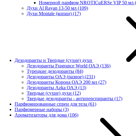
Номерной парфюм NROTICuERSe VIP 50 мл
Духи Al Rayan 13-50 мл
(109)
Духи Montale (копии)
(17)
Дезодоранты и Твердые (сухие) духи
Дезодоранты Fragrance World ОАЭ
(136)
Турецкие дезодоранты
(84)
Дезодоранты ОАЭ (разное)
(231)
Дезодоранты Корона ОАЭ 200 мл
(27)
Дезодоранты Azka ОАЭ
(13)
Твердые (сухие) духи
(12)
Твердые дезодоранты - антиперспиранты
(17)
Парфюмированные спреи для тела
(61)
Парфюмерные наборы
(3)
Ароматизаторы для дома
(106)