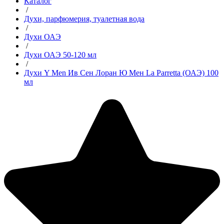
Каталог
/
Духи, парфюмерия, туалетная вода
/
Духи ОАЭ
/
Духи ОАЭ 50-120 мл
/
Духи Y Men Ив Сен Лоран Ю Мен La Parretta (ОАЭ) 100
мл