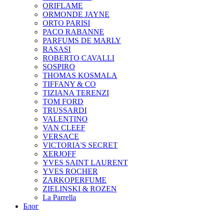
ORIFLAME
ORMONDE JAYNE
ORTO PARISI
PACO RABANNE
PARFUMS DE MARLY
RASASI
ROBERTO CAVALLI
SOSPIRO
THOMAS KOSMALA
TIFFANY & CO
TIZIANA TERENZI
TOM FORD
TRUSSARDI
VALENTINO
VAN CLEEF
VERSACE
VICTORIA'S SECRET
XERJOFF
YVES SAINT LAURENT
YVES ROCHER
ZARKOPERFUME
ZIELINSKI & ROZEN
La Parrella
Блог