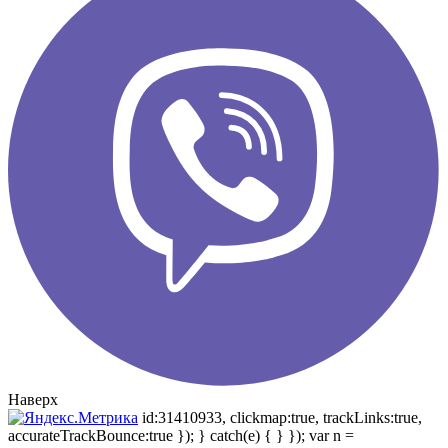
Наверх
id:31410933, clickmap:true, trackLinks:true,
accurateTrackBounce:true }); } catch(e) { } }); var n =