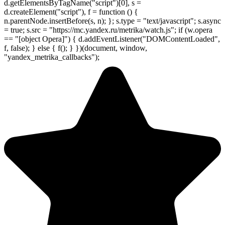
d.getElementsByTagName("script")[0], s =
d.createElement("script"), f = function () {
n.parentNode.insertBefore(s, n); }; s.type = "text/javascript"; s.async
= true; s.src = "https://mc.yandex.ru/metrika/watch.js"; if (w.opera
== "[object Opera]") { d.addEventListener("DOMContentLoaded",
f, false); } else { f(); } })(document, window,
"yandex_metrika_callbacks");