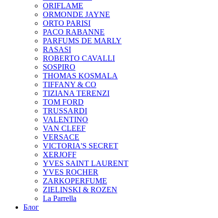
ORIFLAME
ORMONDE JAYNE
ORTO PARISI
PACO RABANNE
PARFUMS DE MARLY
RASASI
ROBERTO CAVALLI
SOSPIRO
THOMAS KOSMALA
TIFFANY & CO
TIZIANA TERENZI
TOM FORD
TRUSSARDI
VALENTINO
VAN CLEEF
VERSACE
VICTORIA'S SECRET
XERJOFF
YVES SAINT LAURENT
YVES ROCHER
ZARKOPERFUME
ZIELINSKI & ROZEN
La Parrella
Блог