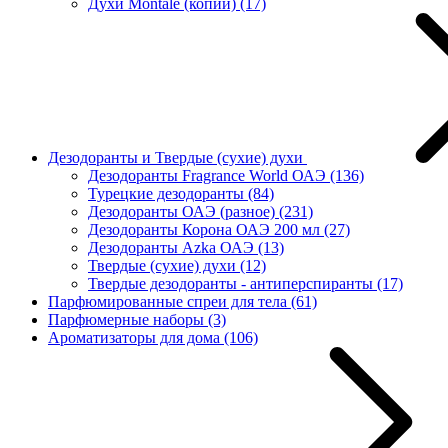
Духи Montale (копии)
(17)
Дезодоранты и Твердые (сухие) духи
Дезодоранты Fragrance World ОАЭ
(136)
Турецкие дезодоранты
(84)
Дезодоранты ОАЭ (разное)
(231)
Дезодоранты Корона ОАЭ 200 мл
(27)
Дезодоранты Azka ОАЭ
(13)
Твердые (сухие) духи
(12)
Твердые дезодоранты - антиперспиранты
(17)
Парфюмированные спреи для тела
(61)
Парфюмерные наборы
(3)
Ароматизаторы для дома
(106)