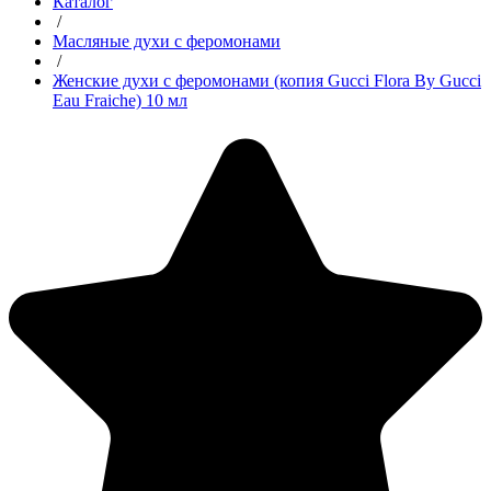
Каталог
/
Масляные духи с феромонами
/
Женские духи с феромонами (копия Gucci Flora By Gucci
Eau Fraiche) 10 мл