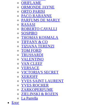
ORIFLAME
ORMONDE JAYNE
ORTO PARISI
PACO RABANNE
PARFUMS DE MARLY
RASASI
ROBERTO CAVALLI
SOSPIRO
THOMAS KOSMALA
TIFFANY & CO
TIZIANA TERENZI
TOM FORD
TRUSSARDI
VALENTINO
VAN CLEEF
VERSACE
VICTORIA'S SECRET
XERJOFF
YVES SAINT LAURENT
YVES ROCHER
ZARKOPERFUME
ZIELINSKI & ROZEN
La Parrella
Блог