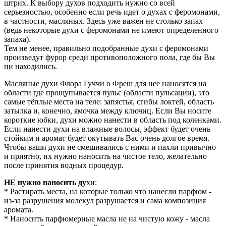
штрих. К выбору духов подходить нужно со всей
серьезностью, особенно если речь идет о духах с феромонами,
в частности, масляных. Здесь уже важен не столько запах
(ведь некоторые духи с феромонами не имеют определенного
запаха).
Тем не менее, правильно подобранные духи с феромонами
произведут фурор среди противоположного пола, где бы Вы
ни находились.
Масляные духи Флора Гуччи о Фреш для нее наносятся на
области где прощупывается пульс (области пульсации), это
самые тёплые места на теле: запястья, сгибы локтей, область
затылка и, конечно, ямочка между ключиц. Если Вы носите
короткие юбки, духи можно нанести в область под коленками.
Если нанести духи на влажные волосы, эффект будет очень
стойким и аромат будет окутывать Вас очень долгое время.
Чтобы ваши духи не смешивались с ними и пахли привычно
и приятно, их нужно наносить на чистое тело, желательно
после принятия водных процедур.
НЕ нужно наносить ду
хи:
* Растирать места, на которые только что нанесли парфюм -
из-за разрушения молекул разрушается и сама композиция
аромата.
* Наносить парфюмерные масла не на чистую кожу - масла