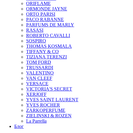
ORIFLAME
ORMONDE JAYNE
ORTO PARISI
PACO RABANNE
PARFUMS DE MARLY
RASASI
ROBERTO CAVALLI
SOSPIRO
THOMAS KOSMALA
TIFFANY & CO
TIZIANA TERENZI
TOM FORD
TRUSSARDI
VALENTINO
VAN CLEEF
VERSACE
VICTORIA'S SECRET
XERJOFF
YVES SAINT LAURENT
YVES ROCHER
ZARKOPERFUME
ZIELINSKI & ROZEN
La Parrella
Блог