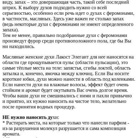
виду, запах – это довершающая часть, такой себе последний
штрих. К выбору духов подходить нужно со всей
серьезностью, особенно если речь идет о духах с феромонами,
в частности, масляных. Здесь уже важен не столько запах
(ведь некоторые духи с феромонами не имеют определенного
запаха).
Тем не менее, правильно подобранные духи с феромонами
произведут фурор среди противоположного пола, где бы Вы
ни находились.
Масляные женские духи Лакост Элегант для нее наносятся на
области где прощупывается пульс (области пульсации), это
самые тёплые места на теле: запястья, сгибы локтей, область
затылка и, конечно, ямочка между ключиц. Если Вы носите
короткие юбки, духи можно нанести в область под коленками.
Если нанести духи на влажные волосы, эффект будет очень
стойким и аромат будет окутывать Вас очень долгое время.
Чтобы ваши духи не смешивались с ними и пахли привычно
и приятно, их нужно наносить на чистое тело, желательно
после принятия водных процедур.
НЕ нужно наносить ду
хи:
* Растирать места, на которые только что нанесли парфюм -
из-за разрушения молекул разрушается и сама композиция
аромата.