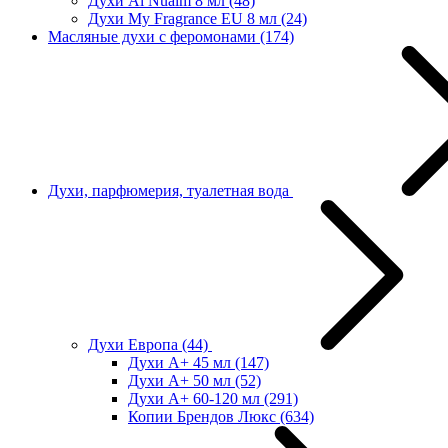
Духи Al Nuaim 8 мл
(48)
Духи My Fragrance EU 8 мл
(24)
Масляные духи с феромонами
(174)
Духи, парфюмерия, туалетная вода
Духи Европа
(44)
Духи А+ 45 мл
(147)
Духи А+ 50 мл
(52)
Духи А+ 60-120 мл
(291)
Копии Брендов Люкс
(634)