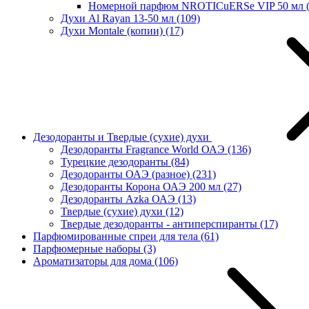
Номерной парфюм NROTICuERSe VIP 50 мл
Духи Al Rayan 13-50 мл
(109)
Духи Montale (копии)
(17)
Дезодоранты и Твердые (сухие) духи
Дезодоранты Fragrance World ОАЭ
(136)
Турецкие дезодоранты
(84)
Дезодоранты ОАЭ (разное)
(231)
Дезодоранты Корона ОАЭ 200 мл
(27)
Дезодоранты Azka ОАЭ
(13)
Твердые (сухие) духи
(12)
Твердые дезодоранты - антиперспиранты
(17)
Парфюмированные спреи для тела
(61)
Парфюмерные наборы
(3)
Ароматизаторы для дома
(106)