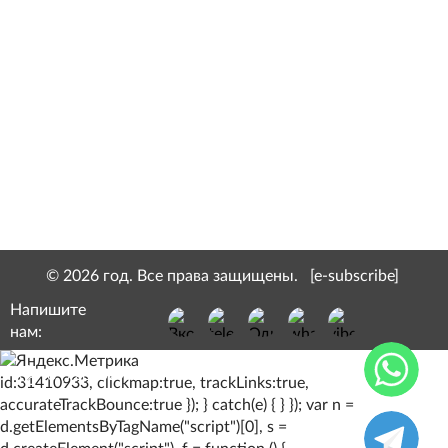
Духи Bvlgari Omnia Crystalline Al Rayan по
мотивам Bvlgari Omnia Crystalline Булгари
Омниа Кристаллин 3 мл
95 руб.
© 2026 год. Все права защищены.
[e-subscribe]
Напишите
нам:
8 (928) 529-13-10
id:31410933, clickmap:true, trackLinks:true,
accurateTrackBounce:true }); } catch(e) { } }); var n =
d.getElementsByTagName("script")[0], s =