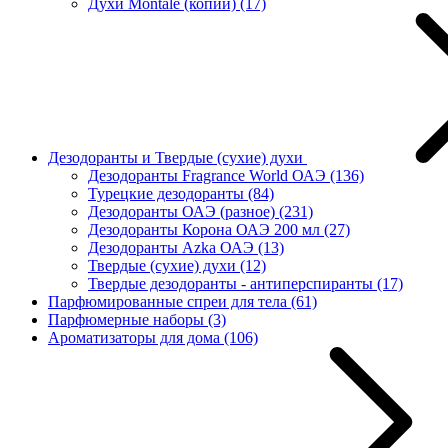
Духи Montale (копии)
(17)
Дезодоранты и Твердые (сухие) духи
Дезодоранты Fragrance World ОАЭ
(136)
Турецкие дезодоранты
(84)
Дезодоранты ОАЭ (разное)
(231)
Дезодоранты Корона ОАЭ 200 мл
(27)
Дезодоранты Azka ОАЭ
(13)
Твердые (сухие) духи
(12)
Твердые дезодоранты - антиперспиранты
(17)
Парфюмированные спреи для тела
(61)
Парфюмерные наборы
(3)
Ароматизаторы для дома
(106)