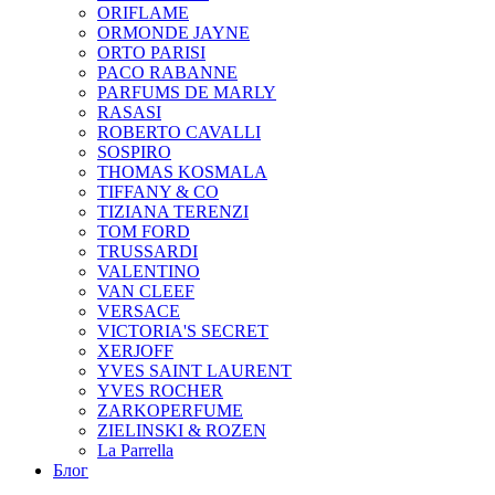
ORIFLAME
ORMONDE JAYNE
ORTO PARISI
PACO RABANNE
PARFUMS DE MARLY
RASASI
ROBERTO CAVALLI
SOSPIRO
THOMAS KOSMALA
TIFFANY & CO
TIZIANA TERENZI
TOM FORD
TRUSSARDI
VALENTINO
VAN CLEEF
VERSACE
VICTORIA'S SECRET
XERJOFF
YVES SAINT LAURENT
YVES ROCHER
ZARKOPERFUME
ZIELINSKI & ROZEN
La Parrella
Блог