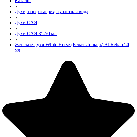
Каталог
/
Духи, парфюмерия, туалетная вода
/
Духи ОАЭ
/
Духи ОАЭ 35-50 мл
/
Женские духи White Horse (Белая Лошадь) Al Rehab 50
мл