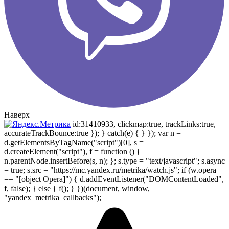
Наверх
id:31410933, clickmap:true, trackLinks:true,
accurateTrackBounce:true }); } catch(e) { } }); var n =
d.getElementsByTagName("script")[0], s =
d.createElement("script"), f = function () {
n.parentNode.insertBefore(s, n); }; s.type = "text/javascript"; s.async
= true; s.src = "https://mc.yandex.ru/metrika/watch.js"; if (w.opera
== "[object Opera]") { d.addEventListener("DOMContentLoaded",
f, false); } else { f(); } })(document, window,
"yandex_metrika_callbacks");