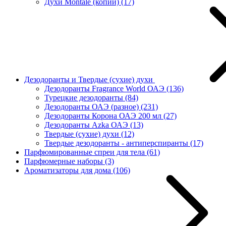
Духи Montale (копии)
(17)
Дезодоранты и Твердые (сухие) духи
Дезодоранты Fragrance World ОАЭ
(136)
Турецкие дезодоранты
(84)
Дезодоранты ОАЭ (разное)
(231)
Дезодоранты Корона ОАЭ 200 мл
(27)
Дезодоранты Azka ОАЭ
(13)
Твердые (сухие) духи
(12)
Твердые дезодоранты - антиперспиранты
(17)
Парфюмированные спреи для тела
(61)
Парфюмерные наборы
(3)
Ароматизаторы для дома
(106)