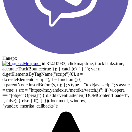
Наверх
id:31410933, clickmap:true, trackLinks:true,
accurateTrackBounce:true }); } catch(e) { } }); var n =
d.getElementsByTagName("script")[0], s =
d.createElement("script"), f = function () {
n.parentNode.insertBefore(s, n); }; s.type = "text/javascript"; s.async
= true; s.src = "https://mc.yandex.ru/metrika/watch.js"; if (w.opera
== "[object Opera]") { d.addEventListener("DOMContentLoaded",
f, false); } else { f(); } })(document, window,
"yandex_metrika_callbacks");