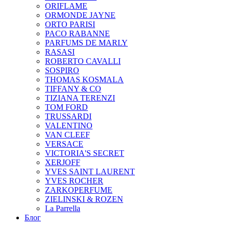
ORIFLAME
ORMONDE JAYNE
ORTO PARISI
PACO RABANNE
PARFUMS DE MARLY
RASASI
ROBERTO CAVALLI
SOSPIRO
THOMAS KOSMALA
TIFFANY & CO
TIZIANA TERENZI
TOM FORD
TRUSSARDI
VALENTINO
VAN CLEEF
VERSACE
VICTORIA'S SECRET
XERJOFF
YVES SAINT LAURENT
YVES ROCHER
ZARKOPERFUME
ZIELINSKI & ROZEN
La Parrella
Блог