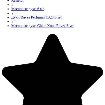
Каталог
/
Масляные духи 6 мл
/
Духи Ravza Perfumes ОАЭ 6 мл
/
Масляные духи Chloe Хлоя Ravza 6 мл