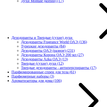
Духи Montale (копии)
(17)
Дезодоранты и Твердые (сухие) духи
Дезодоранты Fragrance World ОАЭ
(136)
Турецкие дезодоранты
(84)
Дезодоранты ОАЭ (разное)
(231)
Дезодоранты Корона ОАЭ 200 мл
(27)
Дезодоранты Azka ОАЭ
(13)
Твердые (сухие) духи
(12)
Твердые дезодоранты - антиперспиранты
(17)
Парфюмированные спреи для тела
(61)
Парфюмерные наборы
(3)
Ароматизаторы для дома
(106)