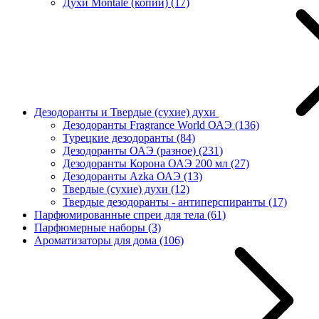
Духи Montale (копии)
(17)
Дезодоранты и Твердые (сухие) духи
Дезодоранты Fragrance World ОАЭ
(136)
Турецкие дезодоранты
(84)
Дезодоранты ОАЭ (разное)
(231)
Дезодоранты Корона ОАЭ 200 мл
(27)
Дезодоранты Azka ОАЭ
(13)
Твердые (сухие) духи
(12)
Твердые дезодоранты - антиперспиранты
(17)
Парфюмированные спреи для тела
(61)
Парфюмерные наборы
(3)
Ароматизаторы для дома
(106)