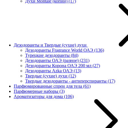
Духи Montale (копии)
(17)
Дезодоранты и Твердые (сухие) духи
Дезодоранты Fragrance World ОАЭ
(136)
Турецкие дезодоранты
(84)
Дезодоранты ОАЭ (разное)
(231)
Дезодоранты Корона ОАЭ 200 мл
(27)
Дезодоранты Azka ОАЭ
(13)
Твердые (сухие) духи
(12)
Твердые дезодоранты - антиперспиранты
(17)
Парфюмированные спреи для тела
(61)
Парфюмерные наборы
(3)
Ароматизаторы для дома
(106)