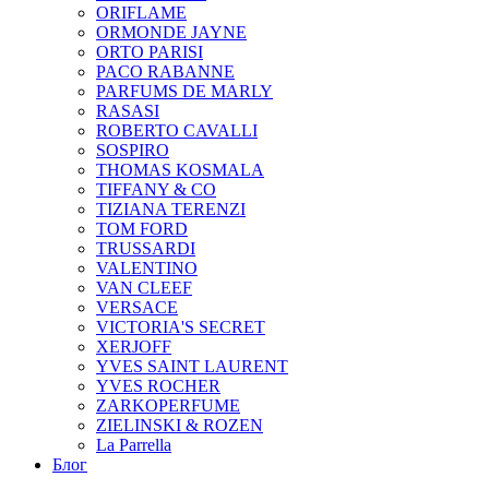
ORIFLAME
ORMONDE JAYNE
ORTO PARISI
PACO RABANNE
PARFUMS DE MARLY
RASASI
ROBERTO CAVALLI
SOSPIRO
THOMAS KOSMALA
TIFFANY & CO
TIZIANA TERENZI
TOM FORD
TRUSSARDI
VALENTINO
VAN CLEEF
VERSACE
VICTORIA'S SECRET
XERJOFF
YVES SAINT LAURENT
YVES ROCHER
ZARKOPERFUME
ZIELINSKI & ROZEN
La Parrella
Блог