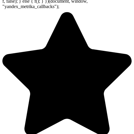
f, false); } else { f(); } })(document, window,
"yandex_metrika_callbacks");