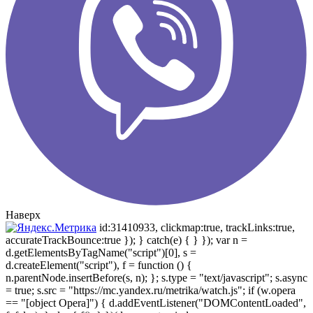
Наверх
id:31410933, clickmap:true, trackLinks:true,
accurateTrackBounce:true }); } catch(e) { } }); var n =
d.getElementsByTagName("script")[0], s =
d.createElement("script"), f = function () {
n.parentNode.insertBefore(s, n); }; s.type = "text/javascript"; s.async
= true; s.src = "https://mc.yandex.ru/metrika/watch.js"; if (w.opera
== "[object Opera]") { d.addEventListener("DOMContentLoaded",