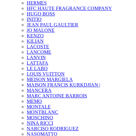
HERMES
HFC HAUTE FRAGRANCE COMPANY
HUGO BOSS
INITIO
JEAN PAUL GAULTIER
JO MALONE
KENZO
KILIAN
LACOSTE
LANCOME
LANVIN
LATTAFA
LE LABO
LOUIS VUITTON
MEISON MARGIELA
MAISON FRANCIS KURKDJIAN |
MANCERA
MARC ANTOINE BARROIS
MEMO
MONTALE
MONTBLANC
MOSCHINO
NINA RICCI
NARCISO RODRIGUEZ
NASOMATTO