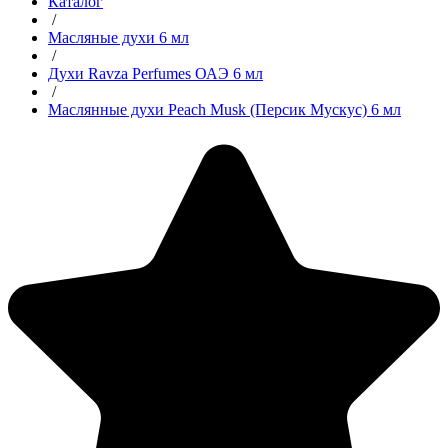
Каталог
/
Масляные духи 6 мл
/
Духи Ravza Perfumes ОАЭ 6 мл
/
Маслянные духи Peach Musk (Персик Мускус) 6 мл