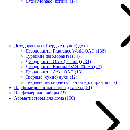
Духи Montale (копии)
(17)
Дезодоранты и Твердые (сухие) духи
Дезодоранты Fragrance World ОАЭ
(136)
Турецкие дезодоранты
(84)
Дезодоранты ОАЭ (разное)
(231)
Дезодоранты Корона ОАЭ 200 мл
(27)
Дезодоранты Azka ОАЭ
(13)
Твердые (сухие) духи
(12)
Твердые дезодоранты - антиперспиранты
(17)
Парфюмированные спреи для тела
(61)
Парфюмерные наборы
(3)
Ароматизаторы для дома
(106)