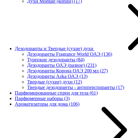
Духи Montale (копии)
(17)
Дезодоранты и Твердые (сухие) духи
Дезодоранты Fragrance World ОАЭ
(136)
Турецкие дезодоранты
(84)
Дезодоранты ОАЭ (разное)
(231)
Дезодоранты Корона ОАЭ 200 мл
(27)
Дезодоранты Azka ОАЭ
(13)
Твердые (сухие) духи
(12)
Твердые дезодоранты - антиперспиранты
(17)
Парфюмированные спреи для тела
(61)
Парфюмерные наборы
(3)
Ароматизаторы для дома
(106)