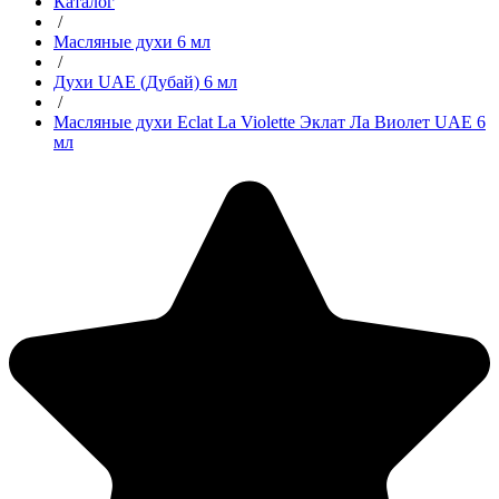
Каталог
/
Масляные духи 6 мл
/
Духи UAE (Дубай) 6 мл
/
Масляные духи Eclat La Violette Эклат Ла Виолет UAE 6
мл