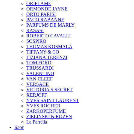
ORIFLAME
ORMONDE JAYNE
ORTO PARISI
PACO RABANNE
PARFUMS DE MARLY
RASASI
ROBERTO CAVALLI
SOSPIRO
THOMAS KOSMALA
TIFFANY & CO
TIZIANA TERENZI
TOM FORD
TRUSSARDI
VALENTINO
VAN CLEEF
VERSACE
VICTORIA'S SECRET
XERJOFF
YVES SAINT LAURENT
YVES ROCHER
ZARKOPERFUME
ZIELINSKI & ROZEN
La Parrella
Блог