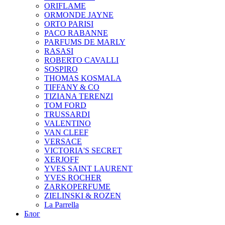
ORIFLAME
ORMONDE JAYNE
ORTO PARISI
PACO RABANNE
PARFUMS DE MARLY
RASASI
ROBERTO CAVALLI
SOSPIRO
THOMAS KOSMALA
TIFFANY & CO
TIZIANA TERENZI
TOM FORD
TRUSSARDI
VALENTINO
VAN CLEEF
VERSACE
VICTORIA'S SECRET
XERJOFF
YVES SAINT LAURENT
YVES ROCHER
ZARKOPERFUME
ZIELINSKI & ROZEN
La Parrella
Блог