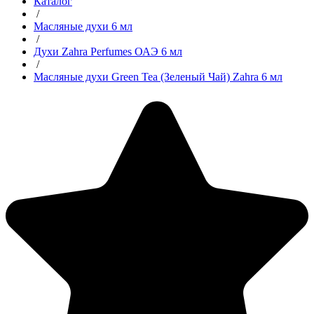
Каталог
/
Масляные духи 6 мл
/
Духи Zahra Perfumes ОАЭ 6 мл
/
Масляные духи Green Tea (Зеленый Чай) Zahra 6 мл