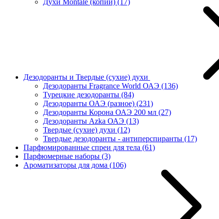
Духи Montale (копии)
(17)
Дезодоранты и Твердые (сухие) духи
Дезодоранты Fragrance World ОАЭ
(136)
Турецкие дезодоранты
(84)
Дезодоранты ОАЭ (разное)
(231)
Дезодоранты Корона ОАЭ 200 мл
(27)
Дезодоранты Azka ОАЭ
(13)
Твердые (сухие) духи
(12)
Твердые дезодоранты - антиперспиранты
(17)
Парфюмированные спреи для тела
(61)
Парфюмерные наборы
(3)
Ароматизаторы для дома
(106)