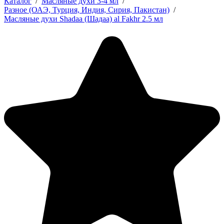
Каталог
/
Масляные духи 3-4 мл
/
Разное (ОАЭ, Турция, Индия, Сирия, Пакистан)
/
Масляные духи Shadaa (Шадаа) al Fakhr 2.5 мл