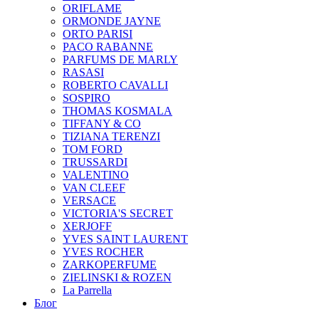
ORIFLAME
ORMONDE JAYNE
ORTO PARISI
PACO RABANNE
PARFUMS DE MARLY
RASASI
ROBERTO CAVALLI
SOSPIRO
THOMAS KOSMALA
TIFFANY & CO
TIZIANA TERENZI
TOM FORD
TRUSSARDI
VALENTINO
VAN CLEEF
VERSACE
VICTORIA'S SECRET
XERJOFF
YVES SAINT LAURENT
YVES ROCHER
ZARKOPERFUME
ZIELINSKI & ROZEN
La Parrella
Блог