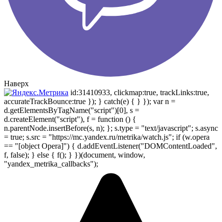
Наверх
id:31410933, clickmap:true, trackLinks:true,
accurateTrackBounce:true }); } catch(e) { } }); var n =
d.getElementsByTagName("script")[0], s =
d.createElement("script"), f = function () {
n.parentNode.insertBefore(s, n); }; s.type = "text/javascript"; s.async
= true; s.src = "https://mc.yandex.ru/metrika/watch.js"; if (w.opera
== "[object Opera]") { d.addEventListener("DOMContentLoaded",
f, false); } else { f(); } })(document, window,
"yandex_metrika_callbacks");