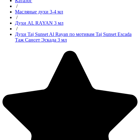
Каталог
/
Масляные духи 3-4 мл
/
Духи AL RAYAN 3 мл
/
Духи Taj Sunset Al Rayan по мотивам Taj Sunset Escada
Таж Сансет Эскада 3 мл