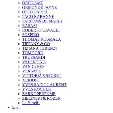
ORIFLAME
ORMONDE JAYNE
ORTO PARISI
PACO RABANNE
PARFUMS DE MARLY
RASASI
ROBERTO CAVALLI
SOSPIRO
THOMAS KOSMALA
TIFFANY & CO
TIZIANA TERENZI
TOM FORD
TRUSSARDI
VALENTINO
VAN CLEEF
VERSACE
VICTORIA'S SECRET
XERJOFF
YVES SAINT LAURENT
YVES ROCHER
ZARKOPERFUME
ZIELINSKI & ROZEN
La Parrella
Блог