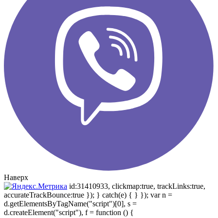
Наверх
id:31410933, clickmap:true, trackLinks:true,
accurateTrackBounce:true }); } catch(e) { } }); var n =
d.getElementsByTagName("script")[0], s =
d.createElement("script"), f = function () {