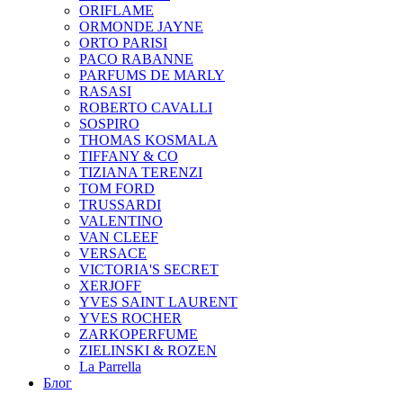
ORIFLAME
ORMONDE JAYNE
ORTO PARISI
PACO RABANNE
PARFUMS DE MARLY
RASASI
ROBERTO CAVALLI
SOSPIRO
THOMAS KOSMALA
TIFFANY & CO
TIZIANA TERENZI
TOM FORD
TRUSSARDI
VALENTINO
VAN CLEEF
VERSACE
VICTORIA'S SECRET
XERJOFF
YVES SAINT LAURENT
YVES ROCHER
ZARKOPERFUME
ZIELINSKI & ROZEN
La Parrella
Блог