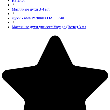
Каталог
/
Масляные духи 3-4 мл
/
Духи Zahra Perfumes ОАЭ 3 мл
/
Масляные духи унисекс Voyage (Вояж) 3 мл