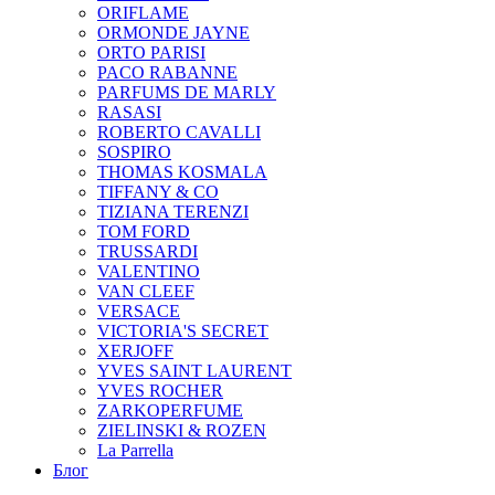
ORIFLAME
ORMONDE JAYNE
ORTO PARISI
PACO RABANNE
PARFUMS DE MARLY
RASASI
ROBERTO CAVALLI
SOSPIRO
THOMAS KOSMALA
TIFFANY & CO
TIZIANA TERENZI
TOM FORD
TRUSSARDI
VALENTINO
VAN CLEEF
VERSACE
VICTORIA'S SECRET
XERJOFF
YVES SAINT LAURENT
YVES ROCHER
ZARKOPERFUME
ZIELINSKI & ROZEN
La Parrella
Блог