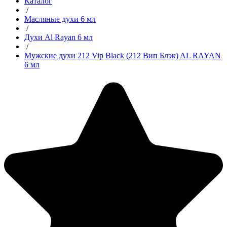
Каталог
/
Масляные духи 6 мл
/
Духи Al Rayan 6 мл
/
Мужские духи 212 Vip Black (212 Вип Блэк) AL RAYAN
6 мл