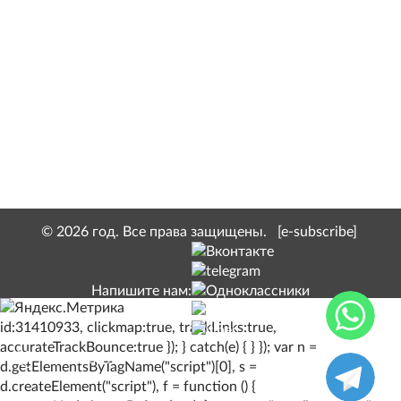
Маслянные духи с феромонами (копия Kenzo
L`eau Par Pour Homme) 10 мл
170 руб.
© 2026 год. Все права защищены.
[e-subscribe]
Напишите нам:
id:31410933, clickmap:true, trackLinks:true,
accurateTrackBounce:true }); } catch(e) { } }); var n =
8 (928) 529-13-10
d.getElementsByTagName("script")[0], s =
d.createElement("script"), f = function () {