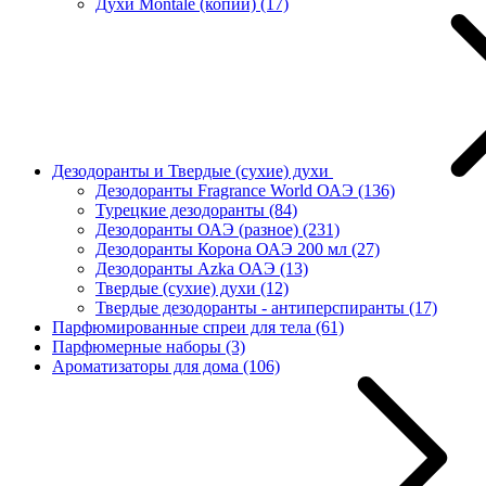
Духи Montale (копии)
(17)
Дезодоранты и Твердые (сухие) духи
Дезодоранты Fragrance World ОАЭ
(136)
Турецкие дезодоранты
(84)
Дезодоранты ОАЭ (разное)
(231)
Дезодоранты Корона ОАЭ 200 мл
(27)
Дезодоранты Azka ОАЭ
(13)
Твердые (сухие) духи
(12)
Твердые дезодоранты - антиперспиранты
(17)
Парфюмированные спреи для тела
(61)
Парфюмерные наборы
(3)
Ароматизаторы для дома
(106)