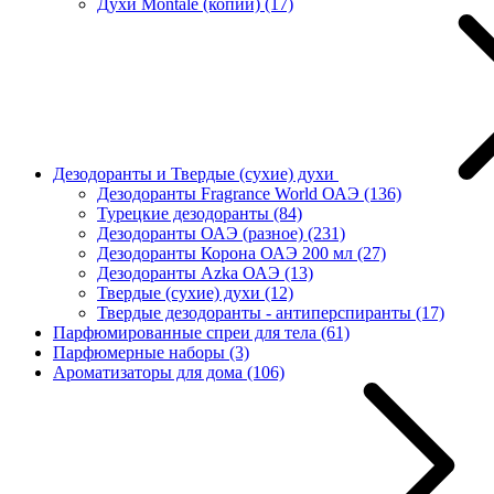
Духи Montale (копии)
(17)
Дезодоранты и Твердые (сухие) духи
Дезодоранты Fragrance World ОАЭ
(136)
Турецкие дезодоранты
(84)
Дезодоранты ОАЭ (разное)
(231)
Дезодоранты Корона ОАЭ 200 мл
(27)
Дезодоранты Azka ОАЭ
(13)
Твердые (сухие) духи
(12)
Твердые дезодоранты - антиперспиранты
(17)
Парфюмированные спреи для тела
(61)
Парфюмерные наборы
(3)
Ароматизаторы для дома
(106)