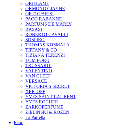
ORIFLAME
ORMONDE JAYNE
ORTO PARISI
PACO RABANNE
PARFUMS DE MARLY
RASASI
ROBERTO CAVALLI
SOSPIRO
THOMAS KOSMALA
TIFFANY & CO
TIZIANA TERENZI
TOM FORD
TRUSSARDI
VALENTINO
VAN CLEEF
VERSACE
VICTORIA'S SECRET
XERJOFF
YVES SAINT LAURENT
YVES ROCHER
ZARKOPERFUME
ZIELINSKI & ROZEN
La Parrella
Блог