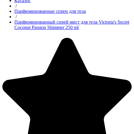
Каталог
/
Парфюмированные спреи для тела
/
Парфюмированный спрей мист для тела Victoria's Secret
Coconut Passion Shimmer 250 ml