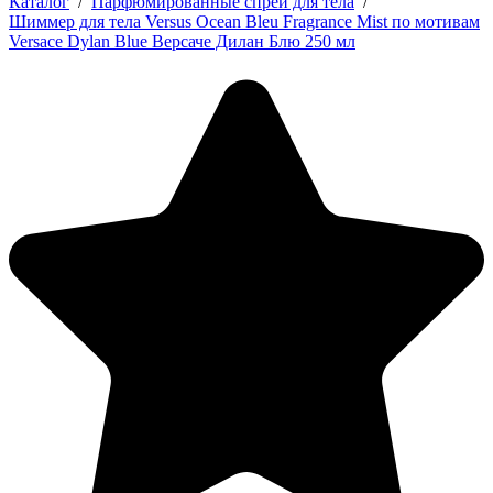
Каталог
/
Парфюмированные спреи для тела
/
Шиммер для тела Versus Ocean Bleu Fragrance Mist по мотивам
Versace Dylan Blue Версаче Дилан Блю 250 мл