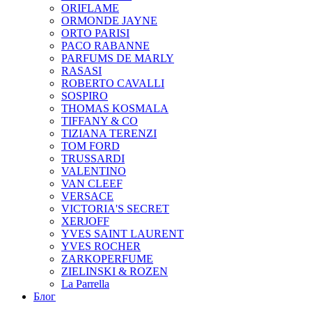
ORIFLAME
ORMONDE JAYNE
ORTO PARISI
PACO RABANNE
PARFUMS DE MARLY
RASASI
ROBERTO CAVALLI
SOSPIRO
THOMAS KOSMALA
TIFFANY & CO
TIZIANA TERENZI
TOM FORD
TRUSSARDI
VALENTINO
VAN CLEEF
VERSACE
VICTORIA'S SECRET
XERJOFF
YVES SAINT LAURENT
YVES ROCHER
ZARKOPERFUME
ZIELINSKI & ROZEN
La Parrella
Блог