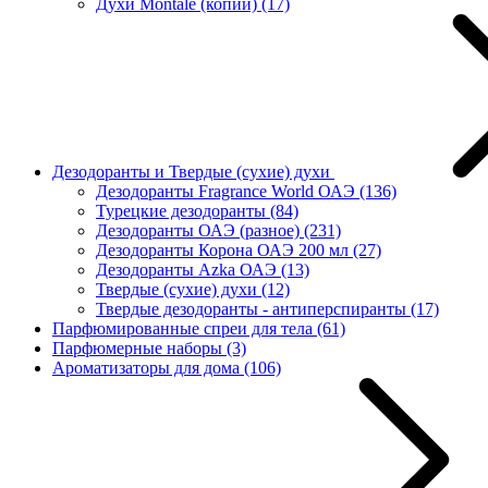
Духи Montale (копии)
(17)
Дезодоранты и Твердые (сухие) духи
Дезодоранты Fragrance World ОАЭ
(136)
Турецкие дезодоранты
(84)
Дезодоранты ОАЭ (разное)
(231)
Дезодоранты Корона ОАЭ 200 мл
(27)
Дезодоранты Azka ОАЭ
(13)
Твердые (сухие) духи
(12)
Твердые дезодоранты - антиперспиранты
(17)
Парфюмированные спреи для тела
(61)
Парфюмерные наборы
(3)
Ароматизаторы для дома
(106)