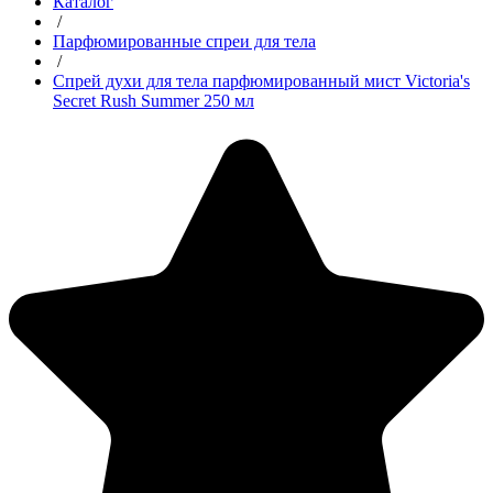
Каталог
/
Парфюмированные спреи для тела
/
Спрей духи для тела парфюмированный мист Victoria's
Secret Rush Summer 250 мл