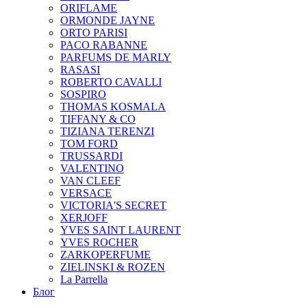
ORIFLAME
ORMONDE JAYNE
ORTO PARISI
PACO RABANNE
PARFUMS DE MARLY
RASASI
ROBERTO CAVALLI
SOSPIRO
THOMAS KOSMALA
TIFFANY & CO
TIZIANA TERENZI
TOM FORD
TRUSSARDI
VALENTINO
VAN CLEEF
VERSACE
VICTORIA'S SECRET
XERJOFF
YVES SAINT LAURENT
YVES ROCHER
ZARKOPERFUME
ZIELINSKI & ROZEN
La Parrella
Блог