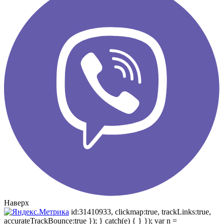
Наверх
id:31410933, clickmap:true, trackLinks:true,
accurateTrackBounce:true }); } catch(e) { } }); var n =