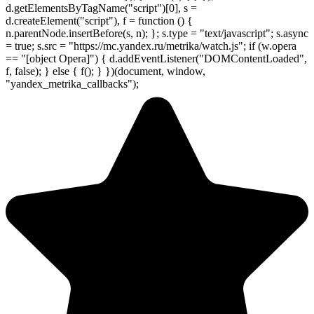
d.getElementsByTagName("script")[0], s =
d.createElement("script"), f = function () {
n.parentNode.insertBefore(s, n); }; s.type = "text/javascript"; s.async
= true; s.src = "https://mc.yandex.ru/metrika/watch.js"; if (w.opera
== "[object Opera]") { d.addEventListener("DOMContentLoaded",
f, false); } else { f(); } })(document, window,
"yandex_metrika_callbacks");