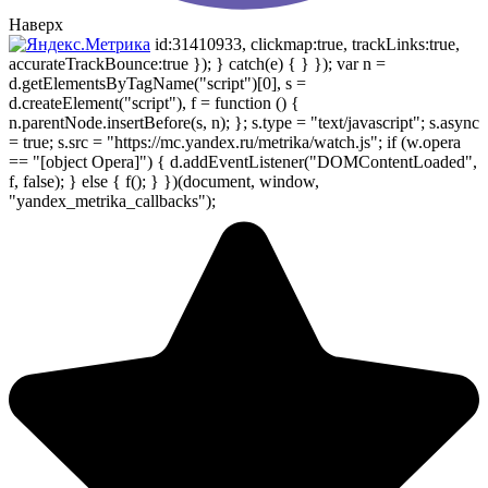
Наверх
id:31410933, clickmap:true, trackLinks:true,
accurateTrackBounce:true }); } catch(e) { } }); var n =
d.getElementsByTagName("script")[0], s =
d.createElement("script"), f = function () {
n.parentNode.insertBefore(s, n); }; s.type = "text/javascript"; s.async
= true; s.src = "https://mc.yandex.ru/metrika/watch.js"; if (w.opera
== "[object Opera]") { d.addEventListener("DOMContentLoaded",
f, false); } else { f(); } })(document, window,
"yandex_metrika_callbacks");