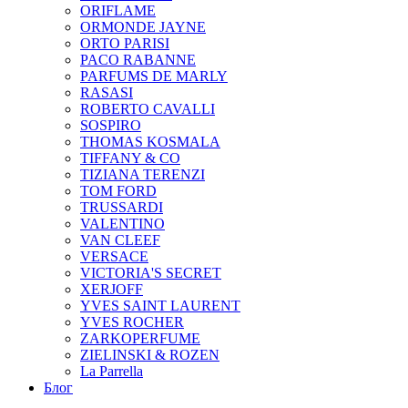
ORIFLAME
ORMONDE JAYNE
ORTO PARISI
PACO RABANNE
PARFUMS DE MARLY
RASASI
ROBERTO CAVALLI
SOSPIRO
THOMAS KOSMALA
TIFFANY & CO
TIZIANA TERENZI
TOM FORD
TRUSSARDI
VALENTINO
VAN CLEEF
VERSACE
VICTORIA'S SECRET
XERJOFF
YVES SAINT LAURENT
YVES ROCHER
ZARKOPERFUME
ZIELINSKI & ROZEN
La Parrella
Блог