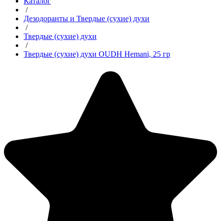
Каталог
/
Дезодоранты и Твердые (сухие) духи
/
Твердые (сухие) духи
/
Твердые (сухие) духи OUDH Hemani, 25 гр