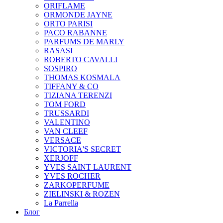
ORIFLAME
ORMONDE JAYNE
ORTO PARISI
PACO RABANNE
PARFUMS DE MARLY
RASASI
ROBERTO CAVALLI
SOSPIRO
THOMAS KOSMALA
TIFFANY & CO
TIZIANA TERENZI
TOM FORD
TRUSSARDI
VALENTINO
VAN CLEEF
VERSACE
VICTORIA'S SECRET
XERJOFF
YVES SAINT LAURENT
YVES ROCHER
ZARKOPERFUME
ZIELINSKI & ROZEN
La Parrella
Блог