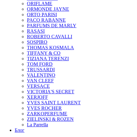
ORIFLAME
ORMONDE JAYNE
ORTO PARISI
PACO RABANNE
PARFUMS DE MARLY
RASASI
ROBERTO CAVALLI
SOSPIRO
THOMAS KOSMALA
TIFFANY & CO
TIZIANA TERENZI
TOM FORD
TRUSSARDI
VALENTINO
VAN CLEEF
VERSACE
VICTORIA'S SECRET
XERJOFF
YVES SAINT LAURENT
YVES ROCHER
ZARKOPERFUME
ZIELINSKI & ROZEN
La Parrella
Блог