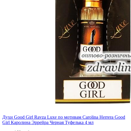
Духи Good Girl Ravza Luxe по мотивам Carolina Herrera Good
Girl Каролина Эррейра Черная Туфелька 4 мл