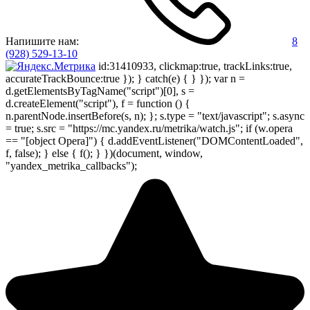
Напишите нам:
8
(928) 529-13-10
id:31410933, clickmap:true, trackLinks:true,
accurateTrackBounce:true }); } catch(e) { } }); var n =
d.getElementsByTagName("script")[0], s =
d.createElement("script"), f = function () {
n.parentNode.insertBefore(s, n); }; s.type = "text/javascript"; s.async
= true; s.src = "https://mc.yandex.ru/metrika/watch.js"; if (w.opera
== "[object Opera]") { d.addEventListener("DOMContentLoaded",
f, false); } else { f(); } })(document, window,
"yandex_metrika_callbacks");