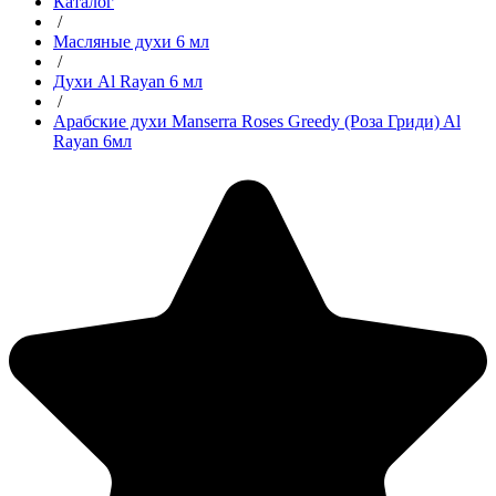
Каталог
/
Масляные духи 6 мл
/
Духи Al Rayan 6 мл
/
Арабские духи Manserra Roses Greedy (Роза Гриди) Al
Rayan 6мл