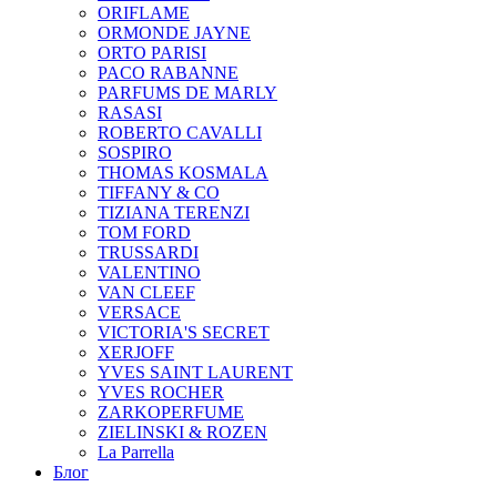
ORIFLAME
ORMONDE JAYNE
ORTO PARISI
PACO RABANNE
PARFUMS DE MARLY
RASASI
ROBERTO CAVALLI
SOSPIRO
THOMAS KOSMALA
TIFFANY & CO
TIZIANA TERENZI
TOM FORD
TRUSSARDI
VALENTINO
VAN CLEEF
VERSACE
VICTORIA'S SECRET
XERJOFF
YVES SAINT LAURENT
YVES ROCHER
ZARKOPERFUME
ZIELINSKI & ROZEN
La Parrella
Блог