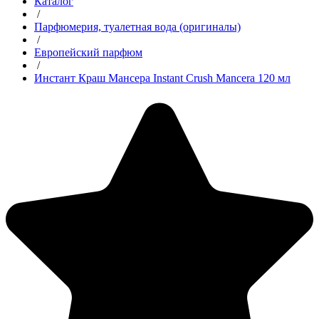
Каталог
/
Парфюмерия, туалетная вода (оригиналы)
/
Европейский парфюм
/
Инстант Краш Мансера Instant Crush Mancera 120 мл