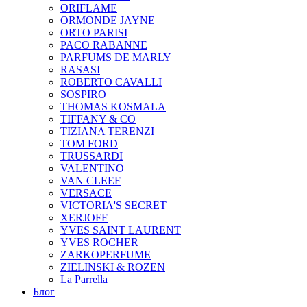
ORIFLAME
ORMONDE JAYNE
ORTO PARISI
PACO RABANNE
PARFUMS DE MARLY
RASASI
ROBERTO CAVALLI
SOSPIRO
THOMAS KOSMALA
TIFFANY & CO
TIZIANA TERENZI
TOM FORD
TRUSSARDI
VALENTINO
VAN CLEEF
VERSACE
VICTORIA'S SECRET
XERJOFF
YVES SAINT LAURENT
YVES ROCHER
ZARKOPERFUME
ZIELINSKI & ROZEN
La Parrella
Блог