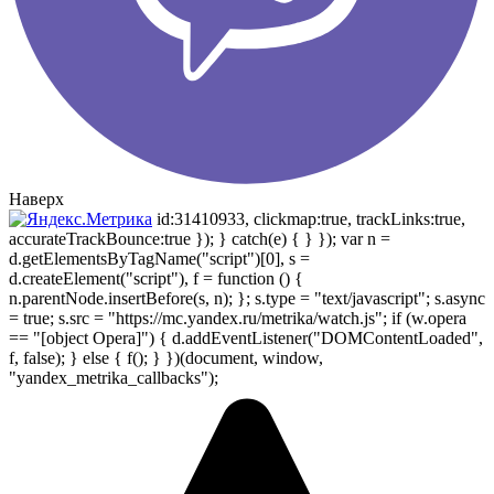
Наверх
id:31410933, clickmap:true, trackLinks:true,
accurateTrackBounce:true }); } catch(e) { } }); var n =
d.getElementsByTagName("script")[0], s =
d.createElement("script"), f = function () {
n.parentNode.insertBefore(s, n); }; s.type = "text/javascript"; s.async
= true; s.src = "https://mc.yandex.ru/metrika/watch.js"; if (w.opera
== "[object Opera]") { d.addEventListener("DOMContentLoaded",
f, false); } else { f(); } })(document, window,
"yandex_metrika_callbacks");