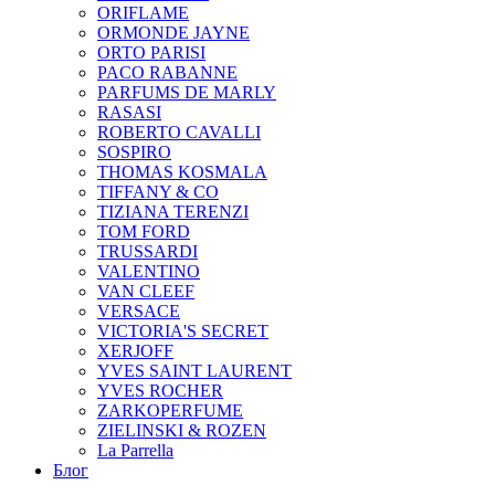
ORIFLAME
ORMONDE JAYNE
ORTO PARISI
PACO RABANNE
PARFUMS DE MARLY
RASASI
ROBERTO CAVALLI
SOSPIRO
THOMAS KOSMALA
TIFFANY & CO
TIZIANA TERENZI
TOM FORD
TRUSSARDI
VALENTINO
VAN CLEEF
VERSACE
VICTORIA'S SECRET
XERJOFF
YVES SAINT LAURENT
YVES ROCHER
ZARKOPERFUME
ZIELINSKI & ROZEN
La Parrella
Блог