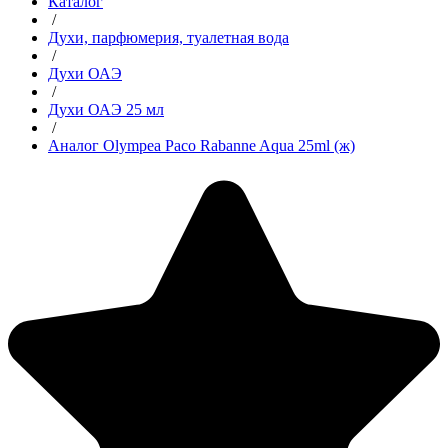
Каталог
/
Духи, парфюмерия, туалетная вода
/
Духи ОАЭ
/
Духи ОАЭ 25 мл
/
Аналог Olympea Paco Rabanne Aqua 25ml (ж)