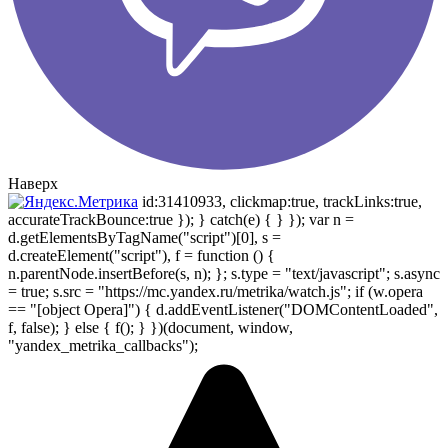
Наверх
id:31410933, clickmap:true, trackLinks:true,
accurateTrackBounce:true }); } catch(e) { } }); var n =
d.getElementsByTagName("script")[0], s =
d.createElement("script"), f = function () {
n.parentNode.insertBefore(s, n); }; s.type = "text/javascript"; s.async
= true; s.src = "https://mc.yandex.ru/metrika/watch.js"; if (w.opera
== "[object Opera]") { d.addEventListener("DOMContentLoaded",
f, false); } else { f(); } })(document, window,
"yandex_metrika_callbacks");