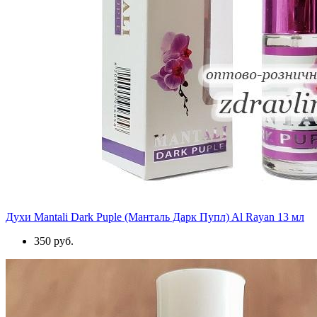
Духи Mantali Dark Puple (Манталь Дарк Пупл) Al Rayan 13 мл
350 руб.