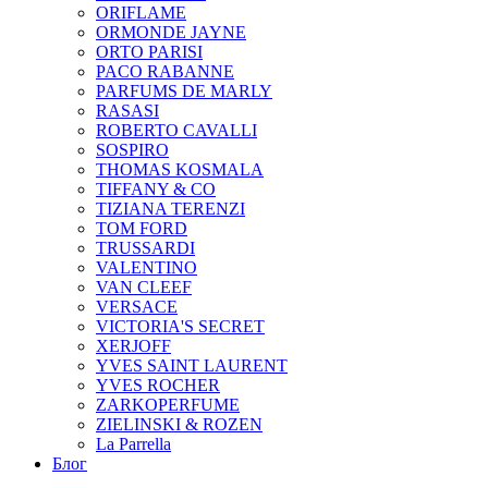
ORIFLAME
ORMONDE JAYNE
ORTO PARISI
PACO RABANNE
PARFUMS DE MARLY
RASASI
ROBERTO CAVALLI
SOSPIRO
THOMAS KOSMALA
TIFFANY & CO
TIZIANA TERENZI
TOM FORD
TRUSSARDI
VALENTINO
VAN CLEEF
VERSACE
VICTORIA'S SECRET
XERJOFF
YVES SAINT LAURENT
YVES ROCHER
ZARKOPERFUME
ZIELINSKI & ROZEN
La Parrella
Блог