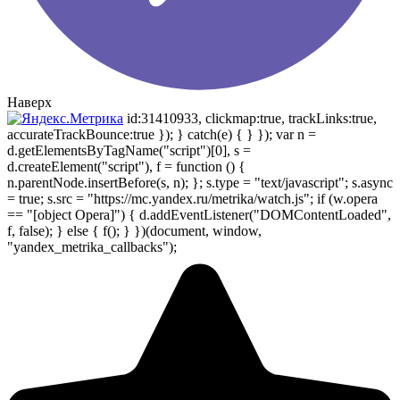
Наверх
id:31410933, clickmap:true, trackLinks:true,
accurateTrackBounce:true }); } catch(e) { } }); var n =
d.getElementsByTagName("script")[0], s =
d.createElement("script"), f = function () {
n.parentNode.insertBefore(s, n); }; s.type = "text/javascript"; s.async
= true; s.src = "https://mc.yandex.ru/metrika/watch.js"; if (w.opera
== "[object Opera]") { d.addEventListener("DOMContentLoaded",
f, false); } else { f(); } })(document, window,
"yandex_metrika_callbacks");