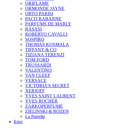
ORIFLAME
ORMONDE JAYNE
ORTO PARISI
PACO RABANNE
PARFUMS DE MARLY
RASASI
ROBERTO CAVALLI
SOSPIRO
THOMAS KOSMALA
TIFFANY & CO
TIZIANA TERENZI
TOM FORD
TRUSSARDI
VALENTINO
VAN CLEEF
VERSACE
VICTORIA'S SECRET
XERJOFF
YVES SAINT LAURENT
YVES ROCHER
ZARKOPERFUME
ZIELINSKI & ROZEN
La Parrella
Блог